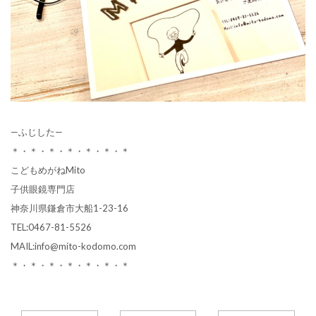
—ふじした—
＊・＊・＊・＊・＊・＊・＊
こどもめがねMito
子供眼鏡専門店
神奈川県鎌倉市大船1-23-16
TEL:0467-81-5526
MAIL:info@mito-kodomo.com
＊・＊・＊・＊・＊・＊・＊