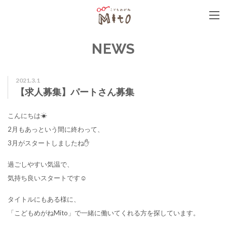
こどもめがねMito
NEWS
2021.3.1
【求人募集】パートさん募集
こんにちは☀
2月もあっという間に終わって、
3月がスタートしましたね✋
過ごしやすい気温で、
気持ち良いスタートです☺
タイトルにもある様に、
「こどもめがねMito」で一緒に働いてくれる方を探しています。