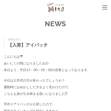
こどもめがねMito
NEWS
2021.4.5
【入荷】アイパッチ
こんにちは☂
あいにくの雨になりましたね💦
本日より、平日13：00～18：00の営業となっております。
今日は入学式の方が多かったでしょうか？
通勤時におめかしした方をよく見かけたので、
こちらも身が引き締まる思いになりました✋
手作りアイパッチが入荷したので、
現在のラインナップを紹介しますね☺