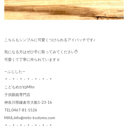
こちらもシンプルに可愛くつけられるアイパッチです♪
気になる方はぜひ手に取ってみてください✋
可愛くて丁寧に作られています☺
—ふじした—
＊・＊・＊・＊・＊・＊・＊
こどもめがねMito
子供眼鏡専門店
神奈川県鎌倉市大船1-23-16
TEL:0467-81-5526
MAIL:info@mito-kodomo.com
＊・＊・＊・＊・＊・＊・＊