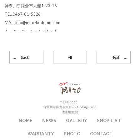
神奈川県鎌倉市大船1-23-16
TEL:0467-81-5526
MAIL:info@mito-kodomo.com
＊・＊・＊・＊・＊・＊・＊
Back
All
Next
こどもめがねMito
〒247-0056
神奈川県鎌倉市大船2-21-6 kuguru05
googlemap
HOME
NEWS
GALLERY
SHOP LIST
WARRANTY
PHOTO
CONTACT