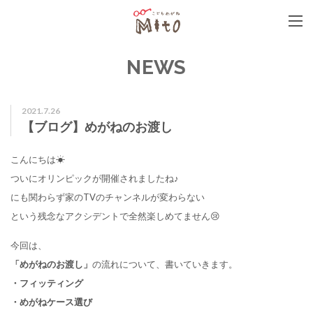
こどもめがねMito
NEWS
2021.7.26
【ブログ】めがねのお渡し
こんにちは☀
ついにオリンピックが開催されましたね♪
にも関わらず家のTVのチャンネルが変わらない
という残念なアクシデントで全然楽しめてません😢
今回は、
「めがねのお渡し」
の流れについて、書いていきます。
・フィッティング
・めがねケース選び