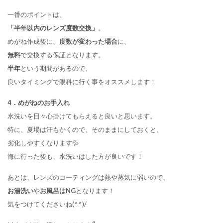
一番のポイントは、
「半年以内のレンズ度数交換」
。
めがね作成後に、
度数が変わった場合
に、
無料
で交換する保証となります。
半年
という期間があるので、
良いタイミングで眼科に行く事をオススメします！
4．めがねのお手入れ
水洗いを日々心掛けてもらえると良いと思います。
特に、夏場は汗もかくので、そのままにしておくと、
劣化しやすくなります💦
海に行った後も、水洗いはした方が良いです！
あとは、レンズのコーティングは熱や蒸気に弱いので、
お湯洗い
や
お風呂はNG
となります！
気をつけてくださいね(^^)/