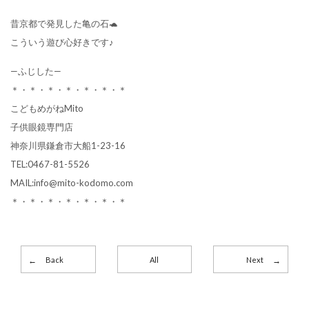
昔京都で発見した亀の石🐢
こういう遊び心好きです♪
—ふじした—
＊・＊・＊・＊・＊・＊・＊
こどもめがねMito
子供眼鏡専門店
神奈川県鎌倉市大船1-23-16
TEL:0467-81-5526
MAIL:info@mito-kodomo.com
＊・＊・＊・＊・＊・＊・＊
Back
All
Next