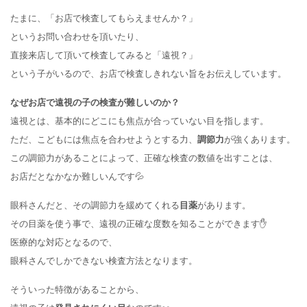
たまに、「お店で検査してもらえませんか？」
というお問い合わせを頂いたり、
直接来店して頂いて検査してみると「遠視？」
という子がいるので、お店で検査しきれない旨をお伝えしています。
なぜお店で遠視の子の検査が難しいのか？
遠視とは、基本的にどこにも焦点が合っていない目を指します。
ただ、こどもには焦点を合わせようとする力、
調節力
が強くあります。
この調節力があることによって、正確な検査の数値を出すことは、
お店だとなかなか難しいんです💦
眼科さんだと、その調節力を緩めてくれる
目薬
があります。
その目薬を使う事で、遠視の正確な度数を知ることができます✋
医療的な対応となるので、
眼科さんでしかできない検査方法となります。
そういった特徴があることから、