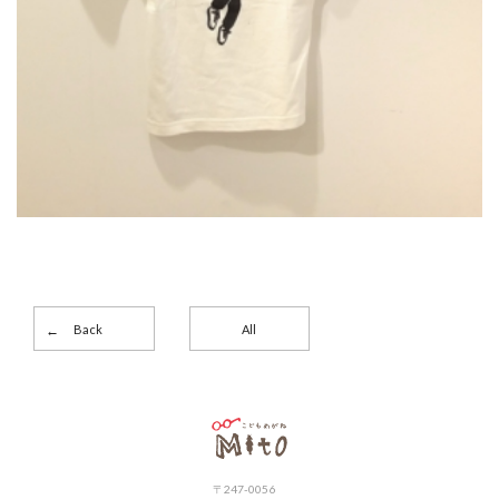
Back
All
こどもめがねMito
〒247-0056