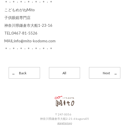
＊・＊・＊・＊・＊・＊・＊
こどもめがねMito
子供眼鏡専門店
神奈川県鎌倉市大船1-23-16
TEL:0467-81-5526
MAIL:info@mito-kodomo.com
＊・＊・＊・＊・＊・＊・＊
Back
All
Next
こどもめがねMito
〒247-0056
神奈川県鎌倉市大船2-21-6 kuguru05
googlemap