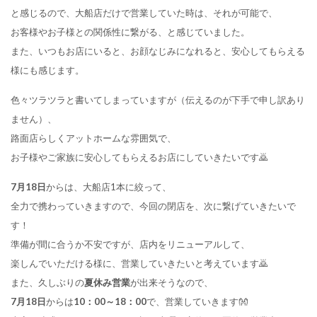
と感じるので、大船店だけで営業していた時は、それが可能で、
お客様やお子様との関係性に繋がる、と感じていました。
また、いつもお店にいると、お顔なじみになれると、安心してもらえる
様にも感じます。
色々ツラツラと書いてしまっていますが（伝えるのが下手で申し訳あり
ません）、
路面店らしくアットホームな雰囲気で、
お子様やご家族に安心してもらえるお店にしていきたいです🙇
7月18日
からは、大船店1本に絞って、
全力で携わっていきますので、今回の閉店を、次に繋げていきたいで
す！
準備が間に合うか不安ですが、店内をリニューアルして、
楽しんでいただける様に、営業していきたいと考えています🙇
また、久しぶりの
夏休み営業
が出来そうなので、
7月18日
からは
10：00～18：00
で、営業していきます👐