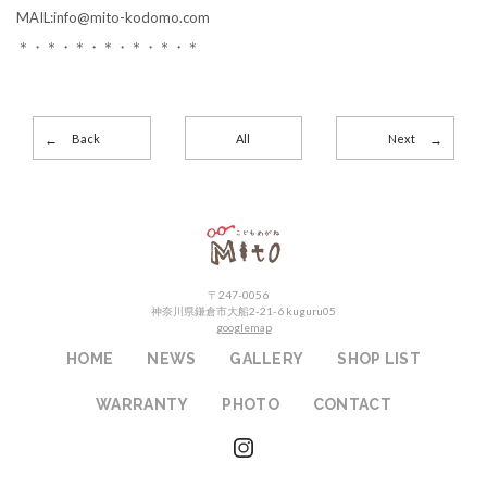
MAIL:info@mito-kodomo.com
＊・＊・＊・＊・＊・＊・＊
Back
All
Next
こどもめがねMito
〒247-0056
神奈川県鎌倉市大船2-21-6 kuguru05
googlemap
HOME
NEWS
GALLERY
SHOP LIST
WARRANTY
PHOTO
CONTACT
instagram