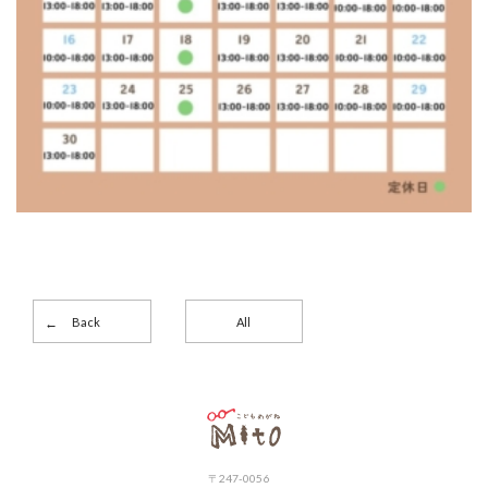
Back
All
こどもめがねMito
〒247-0056