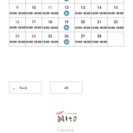
Back
All
こどもめがねMito
〒247-0056