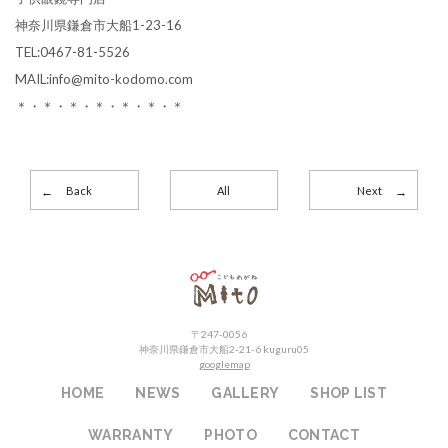
神奈川県鎌倉市大船1-23-16
TEL:0467-81-5526
MAIL:info@mito-kodomo.com
＊・＊・＊・＊・＊・＊・＊
Back
All
Next
こどもめがねMito
〒247-0056
神奈川県鎌倉市大船2-21-6 kuguru05
googlemap
HOME
NEWS
GALLERY
SHOP LIST
WARRANTY
PHOTO
CONTACT