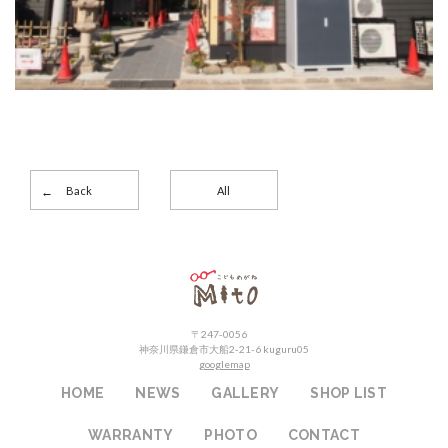
Back
All
こどもめがねMito
〒247-0056
神奈川県鎌倉市大船2-21-6 kuguru05
googlemap
HOME
NEWS
GALLERY
SHOP LIST
WARRANTY
PHOTO
CONTACT