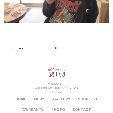
Back
All
こどもめがねMito
〒247-0056
神奈川県鎌倉市大船2-21-6 kuguru05
googlemap
HOME
NEWS
GALLERY
SHOP LIST
WARRANTY
PHOTO
CONTACT