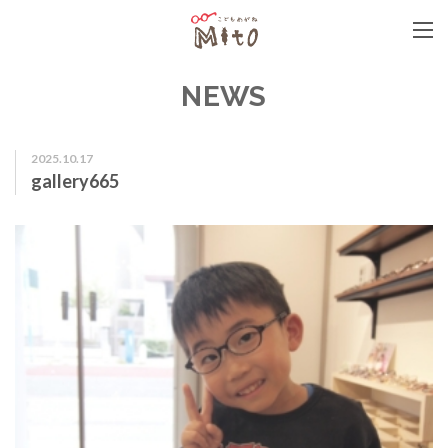
こどもめがねMito
NEWS
2025.10.17
gallery665