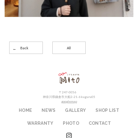
Back
All
こどもめがねMito
〒247-0056
神奈川県鎌倉市大船2-21-6 kuguru05
googlemap
HOME
NEWS
GALLERY
SHOP LIST
WARRANTY
PHOTO
CONTACT
instagram