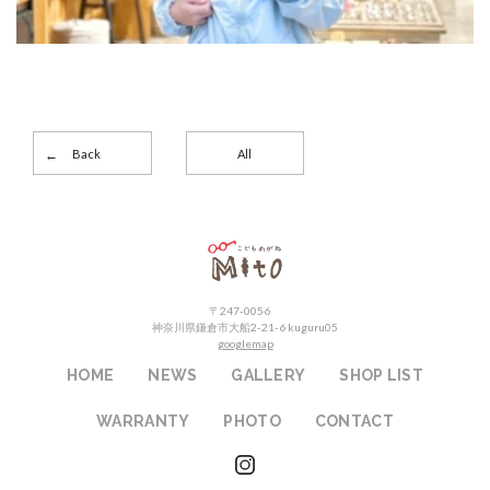
Back
All
こどもめがねMito
〒247-0056
神奈川県鎌倉市大船2-21-6 kuguru05
googlemap
HOME
NEWS
GALLERY
SHOP LIST
WARRANTY
PHOTO
CONTACT
instagram