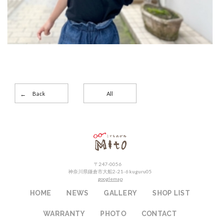
Back
All
こどもめがねMito
〒247-0056
神奈川県鎌倉市大船2-21-6 kuguru05
googlemap
HOME
NEWS
GALLERY
SHOP LIST
WARRANTY
PHOTO
CONTACT