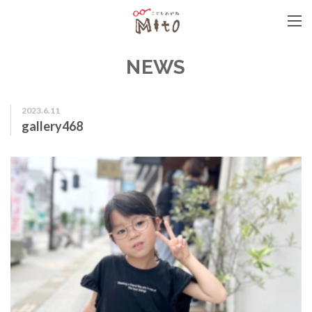
こどもめがねMito
NEWS
2023.6.11
gallery468