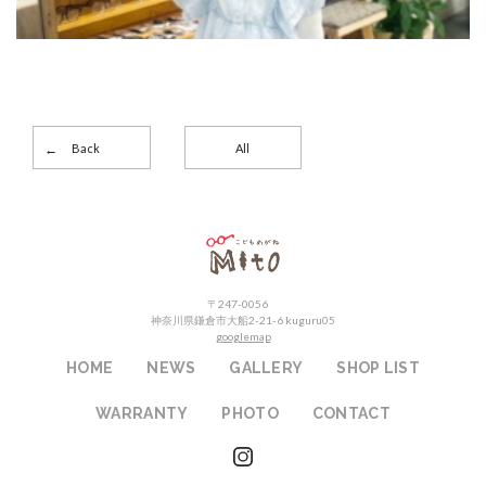
Back
All
こどもめがねMito
〒247-0056
神奈川県鎌倉市大船2-21-6 kuguru05
googlemap
HOME
NEWS
GALLERY
SHOP LIST
WARRANTY
PHOTO
CONTACT
instagram