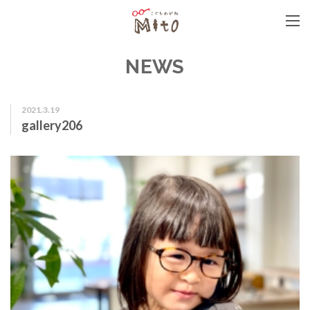
こどもめがねMito
NEWS
2021.3.19
gallery206