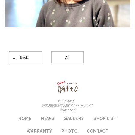
Back
All
こどもめがねMito
〒247-0056
神奈川県鎌倉市大船2-21-6 kuguru05
googlemap
HOME
NEWS
GALLERY
SHOP LIST
WARRANTY
PHOTO
CONTACT