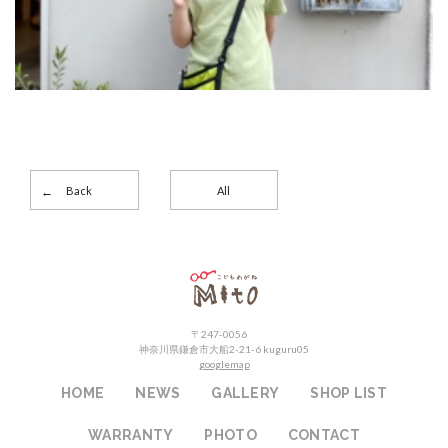
Back
All
こどもめがねMito
〒247-0056
神奈川県鎌倉市大船2-21-6 kuguru05
googlemap
HOME
NEWS
GALLERY
SHOP LIST
WARRANTY
PHOTO
CONTACT