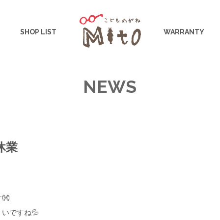
こどもめがねMito
SHOP LIST
WARRANTY
NEWS
休業
👐
いですね💦