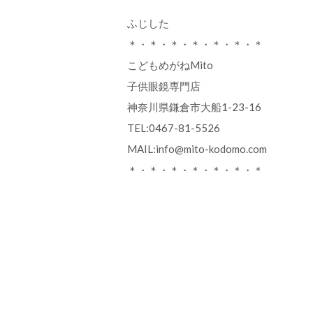
ふじした
＊・＊・＊・＊・＊・＊・＊
こどもめがねMito
子供眼鏡専門店
神奈川県鎌倉市大船1-23-16
TEL:0467-81-5526
MAIL:info@mito-kodomo.com
＊・＊・＊・＊・＊・＊・＊